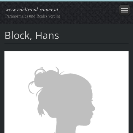
www.edeltraud-rainer.at
Paranormales und Reales vereint
Block, Hans